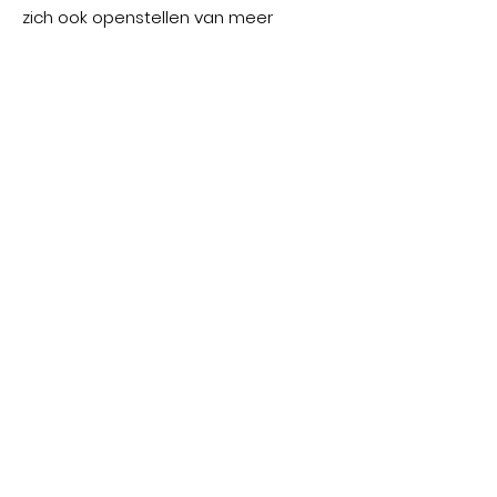
zich ook openstellen van meer
creatief talent.
Portfolio Studio Ocho
@rudi.francken_studio.ocho
CONTACT INFORMATIE
Studio Ocho
Gent Mariakerke
Email:
rudi@studioocho.be
Phone:
0032497680727
Studio Ocho?