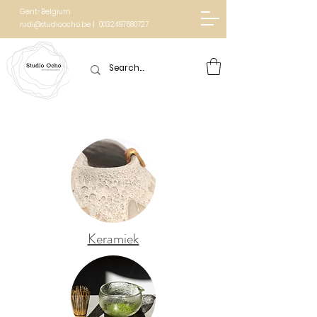
Gent-Belgium
rudi@studioocho.be | 0032497680727
Keramiek