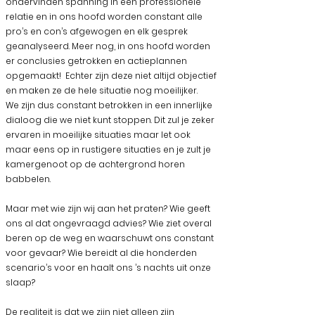
ondervinden spanning in een professionele
relatie en in ons hoofd worden constant alle
pro’s en con’s afgewogen en elk gesprek
geanalyseerd. Meer nog, in ons hoofd worden
er conclusies getrokken en actieplannen
opgemaakt! Echter zijn deze niet altijd objectief
en maken ze de hele situatie nog moeilijker.
We zijn dus constant betrokken in een innerlijke
dialoog die we niet kunt stoppen. Dit zul je zeker
ervaren in moeilijke situaties maar let ook
maar eens op in rustigere situaties en je zult je
kamergenoot op de achtergrond horen
babbelen.
Maar met wie zijn wij aan het praten? Wie geeft
ons al dat ongevraagd advies? Wie ziet overal
beren op de weg en waarschuwt ons constant
voor gevaar? Wie bereidt al die honderden
scenario’s voor en haalt ons ’s nachts uit onze
slaap?
De realiteit is dat we zijn niet alleen zijn