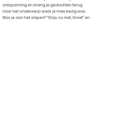
ontspanning en breng je gedachten terug
naar het onderwerp waar je mee bezig was.
Was je aan het slapen? “Stop, nu niet, Greet” en
breng je aandacht naar je ademhaling. Het
belangrijkste is dat we ons niet identificeren
met onze kamergenoot. Zijn gedachten zijn niet
van mij. Distantieer jezelf van dat hinderlijk
innerlijk stemmetje dat meer slecht dan goed
teweegbrengt. Je wilskracht is sterker dan de
gewoonte om naar dat stemmetje te luisteren.
Blijf bij jezelf en blijf de observator van wat zich
buiten jou en binnen jou aandient. Je hoeft je
daar niet mee te indentificeren. Enkel op die
manier kun je je eigen leven vormgeven en blijf
je openstaan voor alles wat op je pad komt.
Overzicht creaties en verhalen
Volgend verhaal