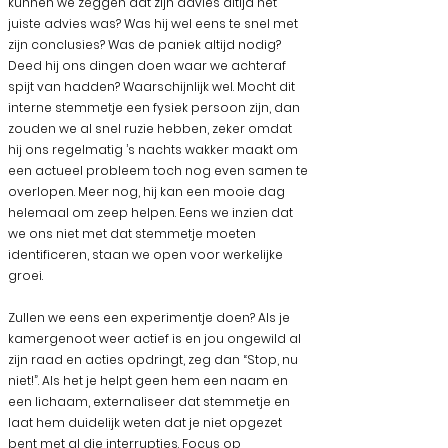
kunnen we zeggen dat zijn advies altijd het
juiste advies was? Was hij wel eens te snel met
zijn conclusies? Was de paniek altijd nodig?
Deed hij ons dingen doen waar we achteraf
spijt van hadden? Waarschijnlijk wel. Mocht dit
interne stemmetje een fysiek persoon zijn, dan
zouden we al snel ruzie hebben, zeker omdat
hij ons regelmatig ’s nachts wakker maakt om
een actueel probleem toch nog even samen te
overlopen. Meer nog, hij kan een mooie dag
helemaal om zeep helpen. Eens we inzien dat
we ons niet met dat stemmetje moeten
identificeren, staan we open voor werkelijke
groei.
Zullen we eens een experimentje doen? Als je
kamergenoot weer actief is en jou ongewild al
zijn raad en acties opdringt, zeg dan “Stop, nu
niet!”. Als het je helpt geen hem een naam en
een lichaam, externaliseer dat stemmetje en
laat hem duidelijk weten dat je niet opgezet
bent met al die interrupties. Focus op