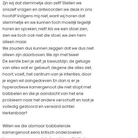
Zjn wij dat stemmetje dan zelf? Stellen we
onszelf vragen en antwoorden we deze in ons
hoofd? Volgens mij niet, want wij horen dat
stemmetje en we kunnen toch moeilijk tegelijk
horen en spreken, niet? Als we een stoel zien,
zien we toch ook niet die stoel, we zien hem
alleen maar.
We zouden dus kunnen zeggen dat we dus niet
alleen zijn daarboven. We zijn met twee!
De eerste ben je zelf, je bewustzijn, de getuige
van alles wat er gebeurt, degene die alles ziet,
hoort, voelt,…het centrum van je intenties, door
je eigen wil aangedreven. En dan is er je
hyperactieve kamergenoot die niet stopt met
babbelen en die je aandacht van het ene
probleem naar het andere verschuift en laat je
volledig gestoord en verward achter.
Herkenbaar?
Willen we die alsmaar babbelende
kamergenoot eens kritisch onderzoeken: