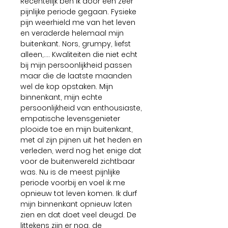
Recentelijk ben ik door een zeer
pijnlijke periode gegaan. Fysieke
pijn weerhield me van het leven
en veraderde helemaal mijn
buitenkant. Nors, grumpy, liefst
alleen,.... Kwaliteiten die niet echt
bij mijn persoonlijkheid passen
maar die de laatste maanden
wel de kop opstaken. Mijn
binnenkant, mijn echte
persoonlijkheid van enthousiaste,
empatische levensgenieter
plooide toe en mijn buitenkant,
met al zijn pijnen uit het heden en
verleden, werd nog het enige dat
voor de buitenwereld zichtbaar
was. Nu is de meest pijnlijke
periode voorbij en voel ik me
opnieuw tot leven komen. Ik durf
mijn binnenkant opnieuw laten
zien en dat doet veel deugd. De
littekens zijn er nog, de