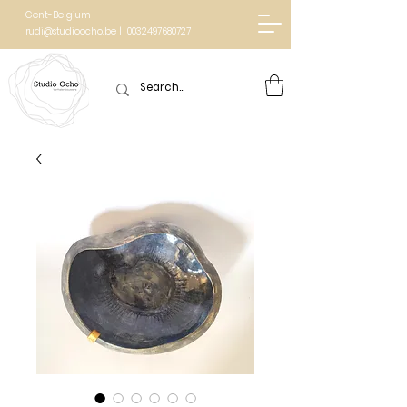
Gent-Belgium
rudi@studioocho.be | 0032497680727