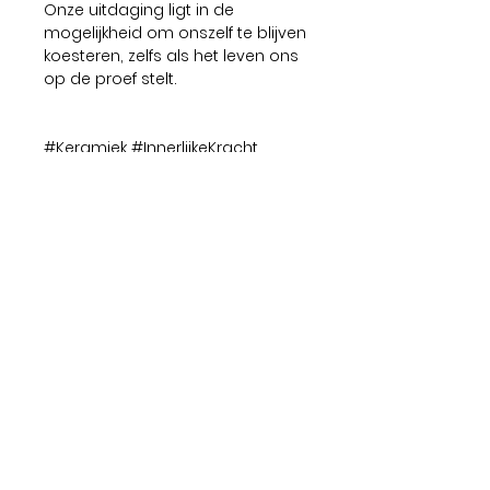
Onze uitdaging ligt in de
mogelijkheid om onszelf te blijven
koesteren, zelfs als het leven ons
op de proef stelt.
#Keramiek #InnerlijkeKracht
#VitaalLeven #Imperfectie
#Zelfzorg #Creativiteit
Dit werk is een uniek stuk en
volledig manueel opgebouwd en
afgewerkt met glazuur aan de
binnenkant en oxides aan de
buitenkant. Het is 30cm op 28cm
en 10cm hoog.
CONTACT INFORMATIE