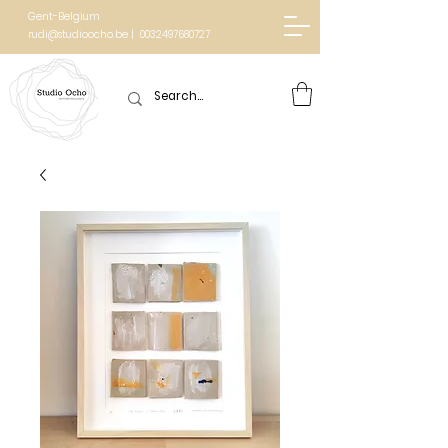
Gent-Belgium
rudi@studioocho.be | 0032497680727