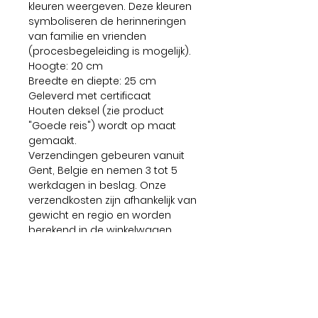
kleuren weergeven. Deze kleuren
symboliseren de herinneringen
van familie en vrienden
(procesbegeleiding is mogelijk).
Hoogte: 20 cm
Breedte en diepte: 25 cm
Geleverd met certificaat
Houten deksel (zie product
"Goede reis") wordt op maat
gemaakt.
Verzendingen gebeuren vanuit
Gent, Belgie en nemen 3 tot 5
werkdagen in beslag. Onze
verzendkosten zijn afhankelijk van
gewicht en regio en worden
berekend in de winkelwagen
(voor de checkout). Voor de
grotere keramiek stukken (+750
euro) nemen we automatisch
een verzendverzekering.