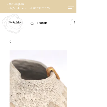
Gent-Belgium
rudi@studioocho.be | 0032497680727