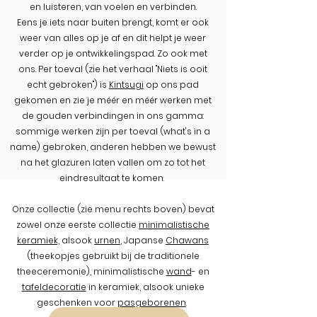
en luisteren, van voelen en verbinden.
Eens je iets naar buiten brengt, komt er ook
weer van alles op je af en dit helpt je weer
verder op je ontwikkelingspad. Zo ook met
ons. Per toeval (zie het verhaal "Niets is ooit
echt gebroken") is
Kintsugi
op ons pad
gekomen en zie je méér en méér werken met
de gouden verbindingen in ons gamma:
sommige werken zijn per toeval (what's in a
name) gebroken, anderen hebben we bewust
na het glazuren laten vallen om zo tot het
eindresultaat te komen.
Onze collectie (zie menu rechts boven) bevat
zowel onze eerste collectie
minimalistische
keramiek,
alsook
urnen
, Japanse
Chawans
(theekopjes gebruikt bij de traditionele
theeceremonie), minimalistische
wand
- en
tafeldecoratie
in keramiek, alsook unieke
geschenken voor
pasgeborenen
.