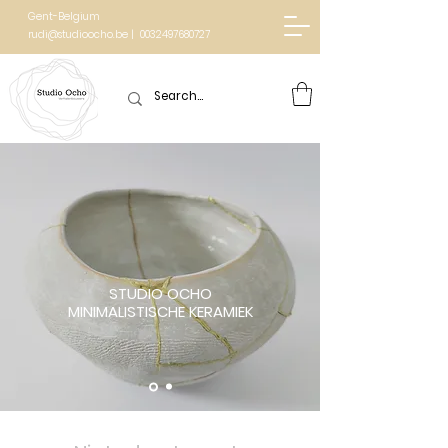
Gent-Belgium
rudi@studioocho.be | 0032497680727
STUDIO OCHO
MINIMALISTISCHE KERAMIEK