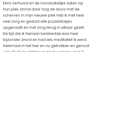
Eens verhuisd en de noodzakelijke zaken op
hun plek, stond daar nog de doos met de
scherven. In mijn nieuwe plek heb ik met heel
veel zorg en geduld alle puzzelstukjes
opgeraakt en met zorg terug in elkaar gezet.
De tijd die ik hieraan besteedde was heel
bijzonder zinvol en had iets meditatief. Ik werd
helemaal in het hier en nu getrokken en genoot
van elk stukje dat terug zijn buurman vond. Ik
was op mijn nieuwe plek, met mijn sterktes en
mijn zwaktes en het was OK.
Hoe het verder ging? Dit werk heeft de
publiekswedstrijd van het Koninklijk Museum
voor Schone Kunsten Antwerpen (KMSKA) eind
2022 gewonnen. Of hoe n
iets ooit echt
gebroken is. Sindsdien heb ik méér en méér
kintsugi gemaakt en herstel ik ook regelmatig
aardewerken voorwerpen.