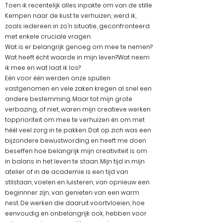
Toen ik recentelijk alles inpakte om van de stille
Kempen naar de kust te verhuizen, werd ik,
zoals iedereen in zo’n situatie, geconfronteerd
met enkele cruciale vragen.
Wat is er belangrijk genoeg om mee te nemen?
Wat heeft écht waarde in mijn leven?Wat neem
ik mee en wat laat ik los?
Eén voor één werden onze spullen
vastgenomen en vele zaken kregen al snel een
andere bestemming. Maar tot mijn grote
verbazing, of niet, waren mijn creatieve werken
topprioriteit om mee te verhuizen én om met
héél veel zorg in te pakken. Dat op zich was een
bijzondere bewustwording en heeft me doen
beseffen hoe belangrijk mijn creativiteit is om
in balans in het leven te staan. Mijn tijd in mijn
atelier of in de academie is een tijd van
stilstaan, voelen en luisteren, van opnieuw een
beginnner zijn, van genieten van een warm
nest. De werken die daaruit voortvloeien, hoe
eenvoudig en onbelangrijk ook, hebben voor