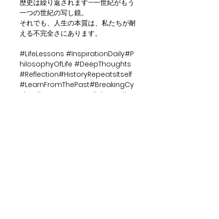
歴史は繰り返されます—一世紀がもう
一つの世紀の写し鏡。
それでも、人生の本質は、私たちが耐
える不完全さにあります。
#LifeLessons #InspirationDaily#P
hilosophyOfLife #DeepThoughts
#Reflection#HistoryRepeatsItself
#LearnFromThePast#BreakingCy
cles #HumanNature #clayart#st
udioocho #ceramics #wall art
CONTACT INFORMATIE
Studio Ocho
Gent Mariakerke
Email:
rudi@studioocho.be
Phone:
0032497680727