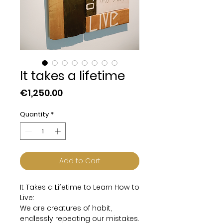
It takes a lifetime
Price
€1,250.00
Quantity
*
Add to Cart
It Takes a Lifetime to Learn How to
Live:
We are creatures of habit,
endlessly repeating our mistakes.