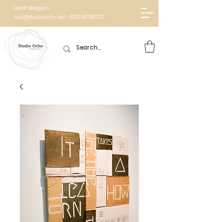
Gent-Belgium
rudi@studioocho.be | 0032497680727