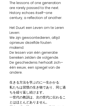
The lessons of one generation
are rarely passed to the next.
History echoes itself—one
century, a reflection of another.
Het Duurt een Leven om te Leren
Leven:
We zijn gewoontedieren, altijd
opnieuw dezelfde fouten
makend.
De lessen van één generatie
bereiken zelden de volgende.
De geschiedenis herhaalt zich—
één eeuw, een spiegel van de
andere.
生きる方法を学ぶのに一生かかる:
私たちは習慣の生き物であり、同じ過
ちを繰り返し続けます。
一世代の教訓は、次の世代に伝わるこ
とはほとんどありません。