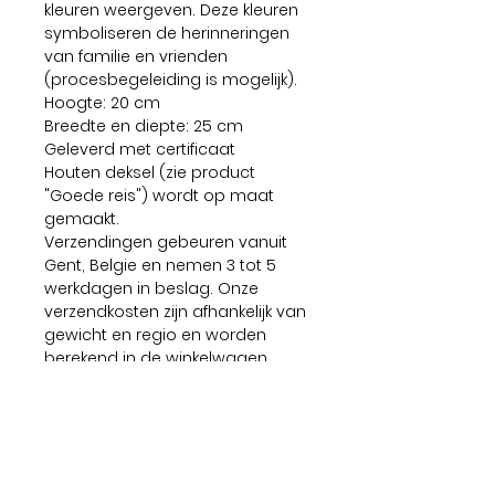
kleuren weergeven. Deze kleuren
symboliseren de herinneringen
van familie en vrienden
(procesbegeleiding is mogelijk).
Hoogte: 20 cm
Breedte en diepte: 25 cm
Geleverd met certificaat
Houten deksel (zie product
"Goede reis") wordt op maat
gemaakt.
Verzendingen gebeuren vanuit
Gent, Belgie en nemen 3 tot 5
werkdagen in beslag. Onze
verzendkosten zijn afhankelijk van
gewicht en regio en worden
berekend in de winkelwagen
(voor de checkout). Voor de
grotere keramiek stukken (+750
euro) nemen we automatisch
een verzendverzekering.