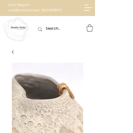
Gent-Belgium
rudi@studioocho.be | 0032497680727