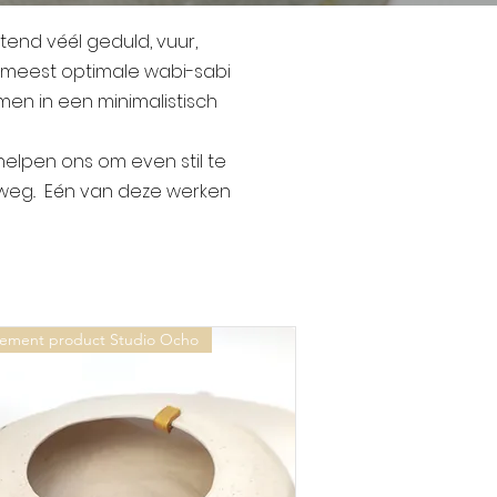
tend véél geduld, vuur,
 meest optimale wabi-sabi
men in een minimalistisch
elpen ons om even stil te
 weg.. Eén van deze werken
.
tement product Studio Ocho