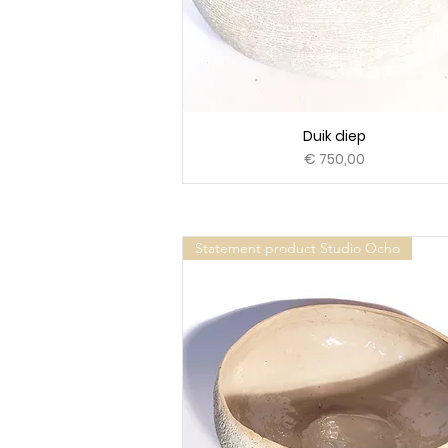
Duik diep
Prijs
€ 750,00
Statement product Studio Ocho