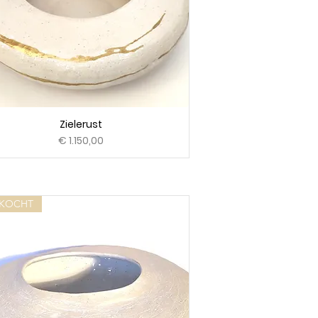
Zielerust
Prijs
€ 1.150,00
RKOCHT