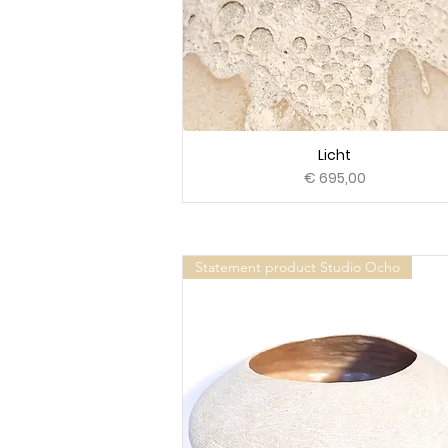
Licht
Prijs
€ 695,00
Statement product Studio Ocho