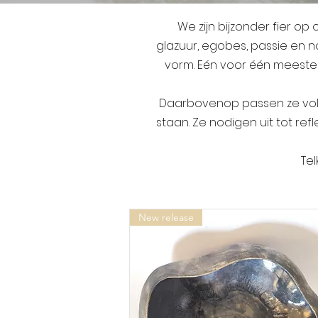
We zijn bijzonder fier op
glazuur,
egobes, passie en n
vorm. Eén voor één meester
Daarbovenop passen ze volle
staan. Ze nodigen uit tot re
Te
New release