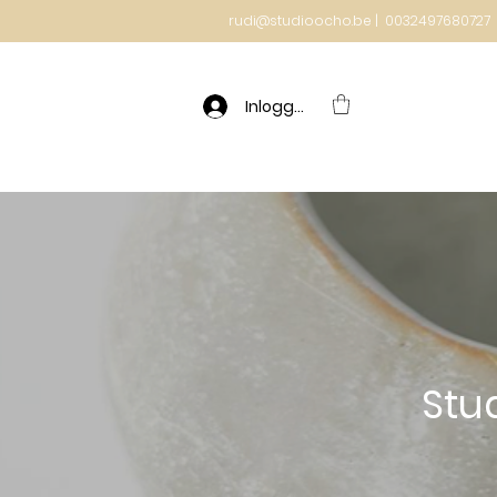
rudi@studioocho.be | 0032497680727
Inloggen
Stu