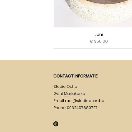
Juni
Prijs
€ 950,00
CONTACT INFORMATIE
Studio Ocho
Gent Mariakerke
Email:
rudi@studioocho.be
Phone: 0032497680727