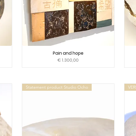
Pain and hope
Prijs
€ 1.300,00
Statement product Studio Ocho
VE