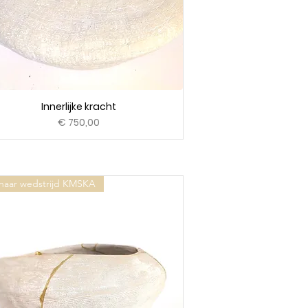
Innerlijke kracht
Prijs
€ 750,00
naar wedstrijd KMSKA