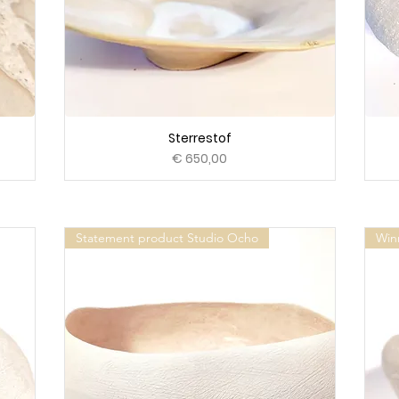
Sterrestof
Prijs
€ 650,00
Statement product Studio Ocho
Win